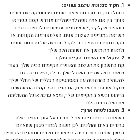
1. חקור סגנונות עיצוב שונים:
התחל בחקירת סגנונות עיצוב שונים ואסתטיקה שמושכים
אותך. בין אם אתה נוטה למינימליזם מודרני, קסם כפרי או
בוהמייני אקלקטי, יש אינספור אפשרויות לבחירה. חפש
השראה במגזינים לעיצוב פנים, בפלטפורמות מקוונות, או
בקר בחנויות רהיטים כדי לקבל תחושה של סגנונות שונים
ולראות מה מושך את תשומת הלב שלך.
2. שקול את העיצוב הקיים שלך:
קח בחשבון את העיצוב והאווירה הקיימים בבית שלך. בעוד
שאתה רוצה שפינת האוכל שלך תבלט, היא צריכה גם
להשתלב בהרמוניה עם האסתטיקה הכללית של החלל שלך.
שקול את ערכת הצבעים, החומרים והמרקמים המשמשים
בריהוט ובעיצוב הקיימים שלך, ומצא ערכת אוכל המשלימה
את האלמנטים הללו.
3. חשבו לטווח ארוך:
כשאתם בוחרים פינת אוכל, חשבו על אורך החיים שלה.
טרנדים באים והולכים, לכן חשוב לבחור סגנון שתאהבו
במשך שנים רבות. בחירה בעיצובים נצחיים וחומרים איכותיים