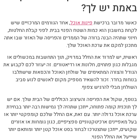
באמת יש לך?
כאשר מדובר ברכישת
פינות אוכל
, אחד הגורמים המרכזיים שיש
לקחת בחשבון הוא כמות השטח הפנוי בבית. לפני קבלת החלטות,
חיוני שתהיה הבנה ברורה של הממדים והפריסה של האזור שבו אתה
מתכנן למקם את ערכת האוכל שלך.
ראשית, יש למדוד את החלל במדויק, תוך התחשבות במכשולים או
מגבלות כגון פתחים, חלונות או רדיאטורים. זה יעזור לכם לקבוע את
הגודל והצורה המתאימים של שולחן האוכל והכסאות שישתלבו
בנוחות בחדר. זכור להשאיר מספיק מקום לאנשים לנוע סביב
השולחן מבלי להרגיש צפוף.
בנוסף, שקול את הפריסה והעיצוב הכוללים של הבית שלך. אם יש
לך תוכנית קומה פתוחה, ייתכן שתהיה לך גמישות רבה יותר בבחירת
ערכת אוכל גדולה יותר. עם זאת, אם החלל שלכם קומפקטי יותר או
בעל מאפיינים ארכיטקטוניים ספציפיים, כגון גומחות או אזורים
שקועים, ייתכן שתצטרכו לבחור בסט אוכל קטן יותר ומותאם יותר
שיייעל את החלל הפנוי.