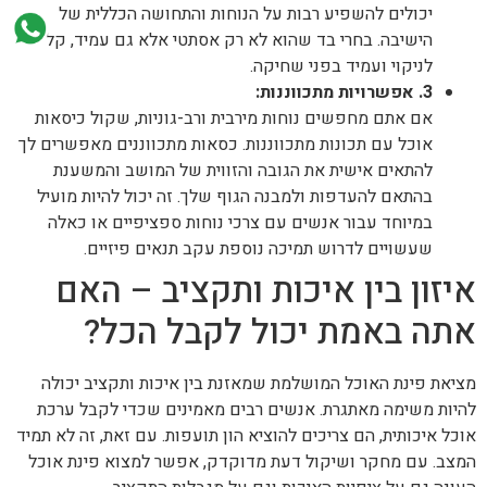
יכולים להשפיע רבות על הנוחות והתחושה הכללית של
הישיבה. בחרי בד שהוא לא רק אסתטי אלא גם עמיד, קל
לניקוי ועמיד בפני שחיקה.
3. אפשרויות מתכווננות:
אם אתם מחפשים נוחות מירבית ורב-גוניות, שקול כיסאות
אוכל עם תכונות מתכווננות. כסאות מתכווננים מאפשרים לך
להתאים אישית את הגובה והזווית של המושב והמשענת
בהתאם להעדפות ולמבנה הגוף שלך. זה יכול להיות מועיל
במיוחד עבור אנשים עם צרכי נוחות ספציפיים או כאלה
שעשויים לדרוש תמיכה נוספת עקב תנאים פיזיים.
איזון בין איכות ותקציב – האם
אתה באמת יכול לקבל הכל?
מציאת פינת האוכל המושלמת שמאזנת בין איכות ותקציב יכולה
להיות משימה מאתגרת. אנשים רבים מאמינים שכדי לקבל ערכת
אוכל איכותית, הם צריכים להוציא הון תועפות. עם זאת, זה לא תמיד
המצב. עם מחקר ושיקול דעת מדוקדק, אפשר למצוא פינת אוכל