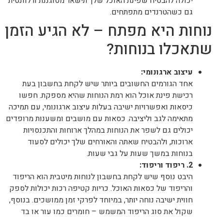
יכולה להבטיח שפינת האוכל שלך תישאר מסוגננת ורלוונטית
גם כשהטרנדים מתפתחים.
נוחות היא מפתח – לא הגיע הזמן
שתאכלו בנוחות?
עיצוב ארגונומי:
אחד הגורמים החשובים ביותר שיש לקחת בחשבון בעת
רכישת פינת אוכל הוא רמת הנוחות שהיא מספקת. חפשו
כיסאות ואפשרויות ישיבה בעלות עיצוב ארגונומי, עם תמיכה
מתאימה לגב וליציבה. כסאות עם מושבים ומשענות מרופדים
יכולים גם לשפר את הנוחות במהלך ארוחות והתכנסויות
ארוכות, ולהבטיח שאתה והאורחים שלך יכולים לסעוד
בנוחות במשך שעות על גבי שעות.
2. ריפוד וריפוד:
היבט נוסף שיש לקחת בחשבון לנוחות מיטבית הוא הריפוד
והריפוד של כסאות האוכל. כריות קטיפה רכות יכולות לספק
חווית ישיבה נוחה יותר, במיוחד לפרקי זמן ממושכים. בנוסף,
שקול את סוג הריפוד המשמש – חומרים כמו עור או בד