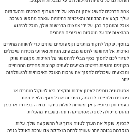
העונה גם על ציפיות האיכות וגם על מגבלות התקציב.
אחת הדרכים להשיג איזון זה היא על ידי תעדוף הצרכים וההעדפות
שלך. קבע את התכונות והאיכויות החיוניות שאתה מחפש בערכת
אוכל והתמקד בהן. על ידי צמצום הדרישות שלך, תוכל להימנע
מהוצאות יתר על תוספות ואביזרים מיותרים.
בנוסף, שקול לחקור מותגים וקמעונאים שונים כדי להשוות מחירים
ואיכות. אל תחששו לחפש מבצעים, הנחות ואירועי מכירות שיכולים
לעזור לכם לחסוך כסף מבלי להתפשר על האיכות. מקומות שוק
מקוונים וחנויות רהיטים מציעים לעתים קרובות מחירים תחרותיים
ומבצעים שיכולים להפוך את ערכות האוכל האיכותיות למשתלמות
יותר.
אסטרטגיה נוספת לאיזון איכות ותקציב היא לשקול חומרים או
גימורים חלופיים. לדוגמה, מערכות אוכל מעץ מלא ידועות
בעמידותן וביופייהן אך עשויות לעלות ביוקר. בחירה בפורניר או בעץ
מהונדס יכולה לספק אסתטיקה דומה בשבריר מהעלות.
לבסוף, שקול את הערך לטווח ארוך של ההשקעה שלך. עלות
מוקדמת גבוהה יותר עשויה להיות מוצדקת אם ערכת האוכל בנויה