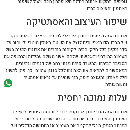
נוספים. התקנת ארונות ההזזה היא פתרון חכם ויעיל לשיפור
האחסון והעיצוב בבית.
שיפור העיצוב והאסתטיקה
ארונות הזזה מציעים פתרון אידיאלי לשיפור העיצוב והאסתטיקה
של הבית. הם מאפשרים לנצל את השטח באופן מיטבי ולשמור על
סדר ונקיון בכל חלקי הבית. לקוחות בוחרים את ארונות ההזזה בשל
העיצוב המודרני והעכשווי שלהם, אשר משלב עמידות והרמוניה עם
הסביבה הביתית. המשרד פיתח מגוון רחב של דגמים וגימורים,
המאפשרים להתאים את הארונות לכל סגנון עיצובי. כך, ניתן להשיג
חלל מאורגן ומעוצב היטב, תוך שמירה על נראות אסתטית
ומשמעותית.
עלות נמוכה יחסית
ארונות הזזה הם פתרון אטרקטיבי ובעלות נמוכה יחסית לשיפור
האחסון והעיצוב בבית. ארונות הזזה מאפשרים ניצול מרבי של
המרחב הזמין, מבלי להקריב את העיצוב או התחושה הכללית של