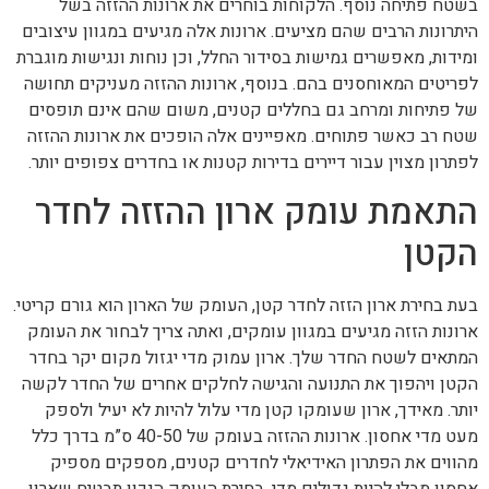
בשטח פתיחה נוסף. הלקוחות בוחרים את ארונות ההזזה בשל
היתרונות הרבים שהם מציעים. ארונות אלה מגיעים במגוון עיצובים
ומידות, מאפשרים גמישות בסידור החלל, וכן נוחות ונגישות מוגברת
לפריטים המאוחסנים בהם. בנוסף, ארונות ההזזה מעניקים תחושה
של פתיחות ומרחב גם בחללים קטנים, משום שהם אינם תופסים
שטח רב כאשר פתוחים. מאפיינים אלה הופכים את ארונות ההזזה
לפתרון מצוין עבור דיירים בדירות קטנות או בחדרים צפופים יותר.
התאמת עומק ארון ההזזה לחדר
הקטן
בעת בחירת ארון הזזה לחדר קטן, העומק של הארון הוא גורם קריטי.
ארונות הזזה מגיעים במגוון עומקים, ואתה צריך לבחור את העומק
המתאים לשטח החדר שלך. ארון עמוק מדי יגזול מקום יקר בחדר
הקטן ויהפוך את התנועה והגישה לחלקים אחרים של החדר לקשה
יותר. מאידך, ארון שעומקו קטן מדי עלול להיות לא יעיל ולספק
מעט מדי אחסון. ארונות ההזזה בעומק של 40-50 ס”מ בדרך כלל
מהווים את הפתרון האידיאלי לחדרים קטנים, מספקים מספיק
אחסון מבלי להיות גדולים מדי. בחירת העומק הנכון תבטיח שארון