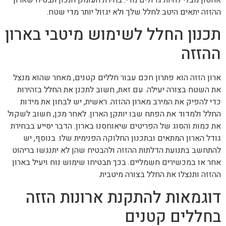
ההזזה יתאים היטב לחלל שלך ולא יגזול יותר מדי שטח.
תכנון החלל לשימוש מיטבי בארון
ההזזה
ארון הזזה הוא פתרון חכם עבור חללים קטנים, מאחר שהוא מנצל
את השטח בצורה יעילה. עם זאת, חשוב לתכנן את החלל בזהירות
כדי להפיק את המירב מארון ההזזה. ראשית, יש לבחון את מידות
החלל ולמדוד את הפתח שבו יותקן הארון. לאחר מכן, חשוב לשקול
את כמות והסוג של הפריטים שיאוחסנו בארון. הדבר יסייע בבחירת
גודל הארון המתאים ובתכנון החלוקה הפנימית שלו. בנוסף, יש
להתחשב בתנועת הדלתות ההזזה ולהבטיח שהן לא יתנגשו בריהוט
אחר או במכשירים חשמליים. בכך תבטיחו שימוש נוח ויעיל בארון
ההזזה ותנצלו את החלל בצורה מיטבית.
דוגמאות להתקנת ארונות הזזה
בחללים קטנים