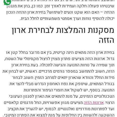
שיבטיחו פעולה חלקה ועמידות לאורך זמן. כמו כן, בחן את מנגנון
ההזזה – האם הוא שקט ונעים לשימוש? בחירת ארון ההזזה הנכון
יכולה להוסיף נוחות וערך אסתטי משמעותיים לחלל הבית.
מסקנות והמלצות לבחירת ארון
הזזה
בחירת ארון הזזה מתאים הינה קריטית, בין אם מדובר בחלל קטן או
גדול. ארונות הזזה מציעים פתרון מצוין לניצול מקסימלי של השטח,
תוך שמירה על נוחות התנועה והגישה לתכולה. בעת בחירת ארון
הזזה, חשוב להתחשב במספר גורמים מרכזיים. ראשית, יש לבחון את
מידות החלל והוודא שהארון יתאים למרחב הזמין. חשוב לבחור
בגודל המתאים, שיספק את נפח האחסון הנדרש מבלי להצר את
התנועה. בנוסף, יש לשקול את חומרי הגימור והפתרונות
הטכנולוגיים הזמינים, על מנת להתאים את הארון לסגנון העיצובי
הרצוי.
ארונות הזזה
מציעים מגוון אפשרויות, החל מדגמים קלאסיים
ועד לפתרונות מודרניים ואלגנטיים. לבסוף, יש להעריך את תקציב
ההשקעה ולהשוות בין החלופות על מנת למצוא את הפתרון המיטבי.