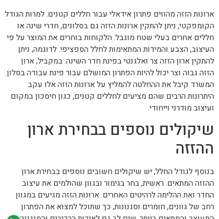
ארונות הזזה מהווים פתרון אידאלי עבור חללים קטנים. למרות הגודל
הקומפקטי, ניתן להתקין ארונות הזזה גם בסלונים, חדרי שינה או
חללים אחרים בעלי שטח מוגבל. הלקוחות בוחרים את המוצר על פי
העיצוב, הצבע והמידות המתאימות לחלל הספציפי. לדוגמה, ניתן
להתקין ארון הזזה צר ואלגנטי בפינת חדר השינה. במקביל, ארון
הזזה גבוה וצר יכול להיות הפתרון המושלם עבור פינת עבודה בסלון.
המשרד קיבל את ההחלטה להמליץ על ארונות הזזה אלו עקב
היתרונות הרבים שהם מציעים לחללים קטנים, כגון חיסכון במקום
ועיצוב מודרני וייחודי.
שיקולים נוספים בבחירת ארון
ההזזה
בנוסף לגודל החלל, יש שיקולים חשובים נוספים בבחירת ארון
ההזזה המתאים. ראשית, בחר בגימור ובגוון שהולמים את עיצוב
החדר ואת ההלימה לרהיטים האחרים. ארונות הזזה מגיעים במגוון
רחב של גוונים, חומרים וסגנונות, כך שתוכל למצוא את הפתרון
המעוצב והמתאים ביותר. שים לב גם לאיכות הרכיבים והמנגנונים,