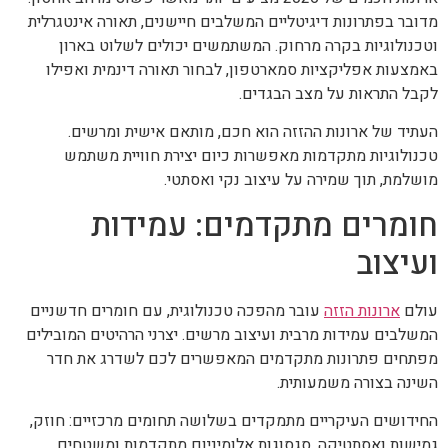
מדובר בפתרונות דיגיטליים המשלבים חיישנים, תאורה אינטגרלית
וטכנולוגיות בקרה מרחוק. המשתמשים יכולים לשלוט בארון
באמצעות אפליקציות סמארטפון, לבחור תאורה דינמית ואפילו
לקבל התראות על מצב הבגדים.
העתיד של ארונות ההזזה הוא חכם, מותאם אישית ומרשים.
טכנולוגיות מתקדמות מאפשרות כיום יצירת חוויית משתמש
מושלמת, תוך שמירה על עיצוב נקי ואסתטי.
חומרים מתקדמים: עמידות
ועיצוב
עולם
ארונות הזזה
עובר מהפכה טכנולוגית, עם חומרים חדשניים
המשלבים עמידות מרבית ועיצוב מרשים. יצרני הרהיטים המובילים
מפתחים פתרונות מתקדמים המאפשרים לכם לשדרג את חדר
השינה בצורה משמעותית.
החידושים העיקריים מתמקדים בשלושה תחומים מרכזיים: חוזק,
גמישות ואסתטיקה. סגסוגות אלומיניום מתקדמות ומשטחים