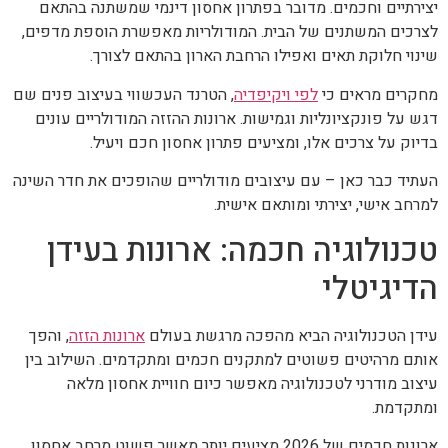
יצירתיים וחכמים. מדובר בפתרון אחסון דינמי שמשתנה בהתאם
לצרכים המשתנים של הבית. המודולריות מאפשרת הוספת מדפים,
שינוי חלוקת תאים ואפילו הרחבת הארון בהתאם לצורך.
מחקרים מראים כי
לפי ויקיפדיה
, הטרנד העכשווי בעיצוב פנים שם
דגש על פונקציונליות וגמישות. ארונות ההזזה המודולריים עונים
בדיוק על צרכים אלו, ומציעים פתרון אחסון חכם ויעיל.
העתיד כבר כאן – עם עיצובים מודולריים שהופכים את חדר השינה
למרחב אישי, יצירתי ומותאם אישית.
טכנולוגיה חכמה: ארונות בעידן
הדיגיטלי
עידן הטכנולוגיה הביא מהפכה מרגשת בעולם
ארונות הזזה
, והפך
אותם מרהיטים פשוטים למתקנים חכמים ומתקדמים. השילוב בין
עיצוב מודרני לטכנולוגיה מאפשר כיום חוויית אחסון מלאה
ומתקדמת.
ארונות חכמים של 2026 מציעים יותר מאשר פשוט מרחב אחסון.