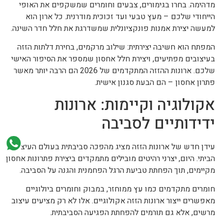
מדהימה. בחרו בגימורים, צבעים וחומרים שמשקפים את האופי
הייחודי שלכם – מעץ טבעי ועד זכוכית מודרנית. כל ארון הוא
למעשה יצירת אמנות פונקציונלית שמשדרגת את חלל חדר השינה.
המפתח הוא חשיבה יצירתית: שילוב מרקמים, בחירת דלתות הזזה
בעיצובים מפתיעים, ויצירת חלל אחסון שמספר את הסיפור האישי
שלכם. ארונות ההזזה המתקדמים של 2026 הם הרבה יותר מאשר
פתרון אחסון – הם הבעת סגנון אישית.
אקולוגיה וקיימות: ארונות
ידידותיים לסביבה
עידן חדש של ארונות הזזה מציג מהפכה סביבתית בעולם העיצוב
הביתי. היום, יצרני רהיטים מובילים מתמקדים ביצירת פתרונות אחסון
מקיימים, תוך הפחתת טביעת הרגל הפחמנית והגנה על הסביבה.
חומרים מתקדמים כמו עץ ממוחזר, במבוק וחומרים ביולוגיים
מאפשרים ייצור ארונות הזזה אקולוגיים. אלו לא רק מציעים עיצוב
מרשים, אלא גם תורמים להפחתת הפגיעה הסביבתית.