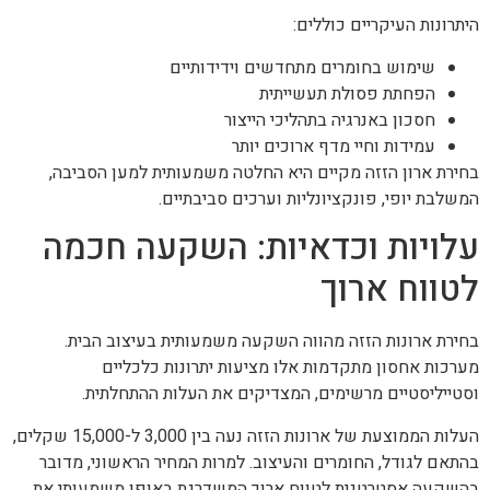
היתרונות העיקריים כוללים:
שימוש בחומרים מתחדשים וידידותיים
הפחתת פסולת תעשייתית
חסכון באנרגיה בתהליכי הייצור
עמידות וחיי מדף ארוכים יותר
בחירת ארון הזזה מקיים היא החלטה משמעותית למען הסביבה,
המשלבת יופי, פונקציונליות וערכים סביבתיים.
עלויות וכדאיות: השקעה חכמה
לטווח ארוך
בחירת ארונות הזזה מהווה השקעה משמעותית בעיצוב הבית.
מערכות אחסון מתקדמות אלו מציעות יתרונות כלכליים
וסטייליסטיים מרשימים, המצדיקים את העלות ההתחלתית.
העלות הממוצעת של ארונות הזזה נעה בין 3,000 ל-15,000 שקלים,
בהתאם לגודל, החומרים והעיצוב. למרות המחיר הראשוני, מדובר
בהשקעה אסטרטגית לטווח ארוך המשדרגת באופן משמעותי את