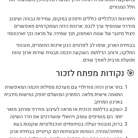
חלל המגורים.
היתרונות הכלכליים כוללים חיסכון במקום, עמידות גבוהה ועיצוב
מודרני שמוסיף ערך לנכס. ארונות הזזה המתקדמים מאפשרים
ניצול מיטבי של שטח האחסון, תוך שמירה על מראה נקי וארגונומי.
בבחירת הארון, שימו לב לפרטים כגון איכות החומרים, מנגנוני
החלקה, ורוחב הדלתות. השקעה חכמה תבטיח שירות ארוך טווח
ותועלת מרבית לאורך שנים.
🎯 נקודות מפתח לזכור
בחר ארון הזזה מודולרי עם מערכת מסילות חכמה המאפשרת
התאמה אישית מלאה. הפתרון המושלם יספק גמישות מירבית
בארגון המרחב.
השקע בדלתות זכוכית או מראה לעיצוב מודרני ומרחב מואר
יותר. הם מוסיפים עומק ויזואלי ומשדרגים את חדר השינה.
בדוק מנגנוני נעילה בטיחותיים וטכנולוגיות שקטות בעת
פתיחה/סגירה. הנוחות והבטיחות הם קריטיים בבחירת ארון.