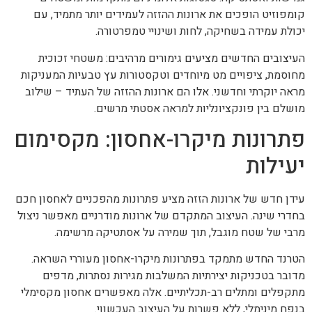
קומפוזיט הופכים את ארונות ההזזה לעמידים יותר מתמיד, עם
יכולת עמידה בשחיקה, לחות ושינויי טמפרטורה.
העיצובים החדשים מציעים גימורים מרהיבים: משטחי זכוכית
מחוסמת, ציפויים מט מיוחדים וטקסטורות עץ טבעיות המעניקות
מראה יוקרתי וחדשני. אלו הם ארונות ההזזה של העתיד – שילוב
מושלם בין פונקציונליות למראה אסטתי מרשים.
פתרונות מיקרו-אחסון: מקסימום
יעילות
עידן חדש של ארונות הזזה מציע פתרונות מהפכניים לאחסון חכם
בחדרי שינה. העיצוב המתקדם של ארונות מודרניים מאפשר ניצול
מרבי של שטח מוגבל, תוך שמירה על אסתטיקה מרשימה.
הטרנד החדש מתמקד בפתרונות מיקרו-אחסון מעוררי השראה.
מדובר בטכניקות יצירתיות המשלבות מגירות נסתרות, מדפים
מתקפלים ומתלים רב-תכליתיים. אלה מאפשרים אחסון מקסימלי
בנפח מינימלי, ללא פשרות על העיצוב העכשווי.