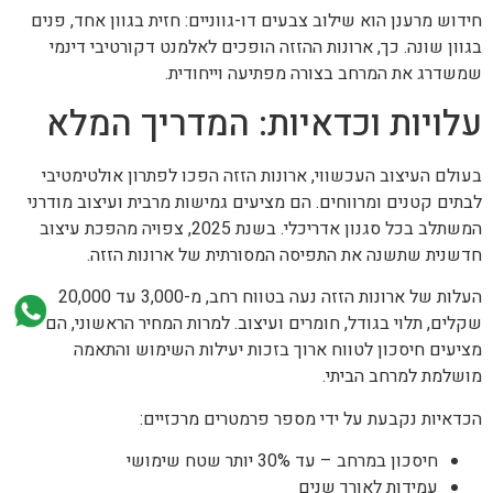
חידוש מרענן הוא שילוב צבעים דו-גווניים: חזית בגוון אחד, פנים
בגוון שונה. כך, ארונות ההזזה הופכים לאלמנט דקורטיבי דינמי
שמשדרג את המרחב בצורה מפתיעה וייחודית.
עלויות וכדאיות: המדריך המלא
בעולם העיצוב העכשווי, ארונות הזזה הפכו לפתרון אולטימטיבי
לבתים קטנים ומרווחים. הם מציעים גמישות מרבית ועיצוב מודרני
המשתלב בכל סגנון אדריכלי. בשנת 2025, צפויה מהפכת עיצוב
חדשנית שתשנה את התפיסה המסורתית של ארונות הזזה.
העלות של ארונות הזזה נעה בטווח רחב, מ-3,000 עד 20,000
שקלים, תלוי בגודל, חומרים ועיצוב. למרות המחיר הראשוני, הם
מציעים חיסכון לטווח ארוך בזכות יעילות השימוש והתאמה
מושלמת למרחב הביתי.
הכדאיות נקבעת על ידי מספר פרמטרים מרכזיים:
חיסכון במרחב – עד 30% יותר שטח שימושי
עמידות לאורך שנים