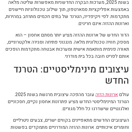
בשנת 2025, מערכות הבקרה החדשניות מאפשרות שליטה מלאה
באמצעות אפליקציות סמארטפון, תוך שילוב טכנולוגיות חיישנים
מתקדמות. לפי ויקיפדיה, הטרנד של בתים חכמים מתרחב במהירות,
וארונות ההזזה אינם חריגים.
הדור החדש של ארונות ההזזה מציע יותר מסתם אחסון – הוא
מספק חוויה טכנולוגית מלאה. מנגנוני פתיחה וסגירה אלקטרוניים,
תאורה פנימית מותאמת אישית ומערכות אבטחה מתקדמות הופכים
אותם לפריט חובה בכל בית מודרני.
עיצובים מינימליסטיים: הטרנד
החדש
עולם
ארונות הזזה
עובר מהפכה עיצובית מרגשת בשנת 2025.
הטרנד המינימליסטי החדש מציע פתרונות אחסון נקיים, חסכוניים
ואלגנטיים שישדרגו כל חלל מגורים.
העיצובים החדשים מתאפיינים בקווים ישרים, צבעים ניטרליים
וחומרים איכותיים. ארונות ההזזה המודרניים מתמקדים בפשטות