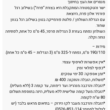
מנסרים את העץ בחיתוך
ישר והטקסטורה המתקבלת היא בצורת “פרח”) בשילוב רגל
פורניר אלון פרח, היוצאת
עם הגדלת השולחן / פלטת פורמייקה בטון בשילוב רגל בגוון
שחור.
השולחן נפתח בעזרת 3 הגדלות פרפר, 45 ס”מ כל אחת, לפתיחה
נוחה וקלה.
מידות –
190/110 ס”מ, נפתח ל-325 ס”מ (3 הגדלות – 45 ס”מ כל אחת).
*אין אפשרות לאיסוף עצמי.
*כפוף למלאי זמין.
*זמן אספקה: 30 ימי עסקים.
*משלוח, הובלה והתקנה: 400 ₪.
*הובלה והרכבה מנהריה ועד דימונה, עד קומה 3 (ללא מעלית).
*הובלה מעל קומה שלישית ללא מעלית, הינה בתוספת תשלום
80 ש”ח לקומה.
*הובלה והרכבה מעבר לקו הירוק – בתיאום מראש בלבד (יש
לצלצל למספר 0526-851-114).