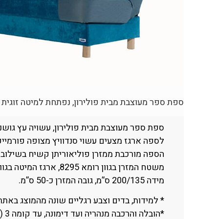
ספת ספר מעוצבת מבית פולירון, נפתחת למיטה זוגית 
ספת ספר מעוצבת מבית פולירון, עשויה עץ גושני
לספה ארגז מצעים עשוי סנדוויץ מצופה פורמייקה 
הספה מורכבת ממזרן פוליאוריתן קשיח בשילוב 
משטח המזרן בגוון רומא 8295, ארגז המיטה בגוון רומא 8294 ודפנות המיטה בגוון רומא 8299 (כמוצג בתמונה).
מידה 200/135 ס”מ, גובה המזרן כ-50 ס”מ.
* למידות, בדים וצבע רגליים שונה מהמוצג באת
*הובלה והרכבה מנהריה ועד דימונה, עד קומה 3 (ללא מעלית).