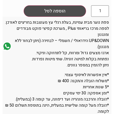
הוספה לסל
ספת נוער מבית עמינח, בעלת רגלי עץ מעוצבות בחריצים לאורכן.
לספה מרכז בריאותי Plus , מערכת קפיצי פוקט מבודדים
ומנגנון
UP&DOWN הידראולי / חשמלי – לבחירה (ניתן לבחור ללא
מנגנון).
ארגז מצעים גדול ומרווח, קל לתחזוקה וניקוי.
נפתחת בקלות למיטה זוגית/ שתי מיטות נפרדות.
ניתן להזמין במספר גוונים.
*אין אפשרות לאיסוף עצמי.
*משלוח הובלה והתקנה: 400 ₪
*5 שנות אחריות
*זמן אספקה: 30 ימי עסקים
*הובלה והרכבה מנהריה ועד דימונה, עד קומה 3 (במעלית).
*הובלה מעל קומה שלישית במעלית, הינה בתוספת תשלום 50 ₪
לקומה.