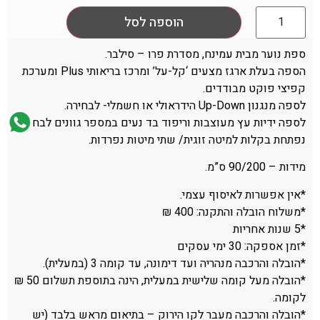
הוספה לסל
ספת נוער מבית עמינח, מסדרת פרו – סילבר.
הספה בעלת ארגז מצעים ‘קל-על’ ומרכז בריאותי Plus ומערכת
קפיצי פוקט מבודדים.
לספה מנגנון Up-Down הידראולי או חשמלי- לבחירה.
לספה ידיות עץ מעוצבות וריפוד בד נעים במספר גוונים לבחירה.
נפתחת בקלות למיטה זוגית/ שתי מיטות נפרדות.
מידות – 90/200 ס”מ.
*אין אפשרות לאיסוף עצמי.
*משלוח הובלה והתקנה: 400 ₪
*5 שנות אחריות
*זמן אספקה: 30 ימי עסקים
*הובלה והרכבה מנהריה ועד דימונה, עד קומה 3 (במעלית).
*הובלה מעל קומה שלישית במעלית, הינה בתוספת תשלום 50 ₪
לקומה.
*הובלה והרכבה מעבר לקו הירוק – בתיאום מראש בלבד (יש