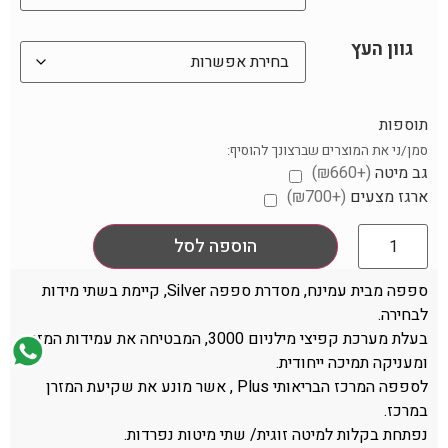
גוון העץ
תוספות
סמן/ני את המוצרים שברצונך להוסיף:
גב מיטה
(+₪660)
ארגז מצעים
(+₪700)
הוספה לסל
ספפה מבית עמינח, מסדרת ספפה Silver, קיימת בשתי מידות
לבחירה.
בעלת מערכת קפיצי מילניום 3000, המבטיחה את עמידות המזרן
ומעניקה תמיכה ייחודית.
לספפה המרכז הבריאותי Plus , אשר מונע את שקיעת המזרן
במרכז.
נפתחת בקלות למיטה זוגית/ שתי מיטות נפרדות.