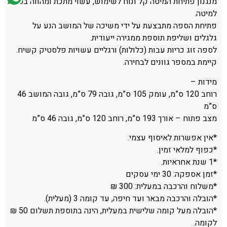
מנגנון פתיחת המיטה קל ונוח לשימוש, עשוי מתכת ומהווה בסיס
למיטה.
פתיחת הספה מתבצעת על ידי משיכה של המושב הנע על
גלגלים ושליפת תוספת ממגירה ייעודית.
לספה זוג כריות עבות (כלולות) ורגליים עשויות פלסטיק קשיח.
קיימת במספר גוונים לבחירה.
מידות –
רוחב 120 ס”מ, עומק 105 ס”מ, גובה 79 ס”מ, גובה המושב 46
ס”מ
מצב פתוח – אורך 193 ס”מ, רוחב 120 ס”מ, גובה 46 ס”מ
*אין אפשרות לאיסוף עצמי.
*כפוף למלאי זמין.
*1 שנת אחראיות.
*זמן אספקה: 30 ימי עסקים
*משלוח והרכבה במעלית: 300 ₪
*הובלה והרכבה מבאר ועד חיפה, עד קומה 3 (מעלית).
*הובלה מעל קומה שלישית במעלית, הינה בתוספת תשלום 50 ₪
לקומה.