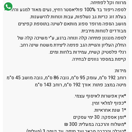
מרווח וקל לפתיחה.
לספה ריפוד בד 100% פוליאסטר רחיץ, נעים מאוד למגע והיא
בעלת זוג כריות גב נשלפות, עבות ונוחות להישענות.
מושב הספה מרופד ספוג מותאם לשינה בתוספת קפיצים
מבודדים לנוחות מירבית.
לספה מנגנון פתיחה קלה ונוחה ברגע, ע”י משיכה קלה של
החלק העליון והטיית הגב פנימה ליצירת משטח שינה רחב.
רגלי פלסטיק קשיח, עמידות בלחות ומים.
קיימת במספר גוונים לבחירה.
מידות:
רוחב 192 ס”מ, עומק 95 ס”מ, גובה 86 ס”מ, גובה מושב 45 ס”מ
מיטה במצב פתוח: אורך 192 ס”מ, רוחב 143 ס”מ
*אין אפשרות לאיסוף עצמי.
*כפוף למלאי זמין.
*1 שנת אחראיות.
*זמן אספקה: 30 ימי עסקים
*משלוח והרכבה במעלית: 300 ₪
*הובלה והרכבה מבאר ועד חיפה, עד קומה 3 (מעלית).