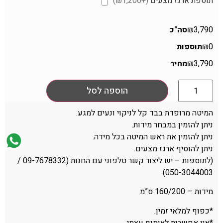
תוספת ארגז מצעים
(+₪1,200)
₪3,790
סה"כ
₪0
תוספות
₪3,790
מחיר
הוספה לסל
המיטה מרופדת בבד קל לניקוי ונעים למגע.
ניתן להזמין במבחר מידות.
ניתן להזמין את ראש המיטה בכל מידה.
ניתן להוסיף ארגז מצעים.
(לתוספות – יש ליצור קשר טלפוני עם החנות (09-7678332 /
050-3044003).
מידות – 160/200 ס”מ
*כפוף למלאי זמין.
*אין אפשרות לאיסוף עצמי.