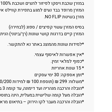
במזרן שכבת ויסקו לפיזור לחצים ושכבת 100% לטקס.
המזרן מרופד בבד נעים למגע בתפירת קווילט אי
מזרן בשיטת NO FLIP.
בסיס המזרן עשוי קפיצים / ספוג (לבחירה)
המזרן קיים בדרגות קושי שונות (רך/בינוני) הנית
*למידות שונות מהמוצג באתר נא להתקשר.
*אין אפשרות לאיסוף עצמי.
*כפוף למלאי זמין.
* 15 שנות אחריות
*זמן אספקה: 30 ימי עסקים
*משלוח: 299 ₪ (תוספת 100 ₪ למידות 180/200 ס”מ ומעלה).
*הובלה והרכבה מנהריה ועד דימונה, עד קומה 3 במעלית.
*הובלה מעל קומה שלישית במעלית, הינה בתוספת תשלום 
*הובלה והרכבה מעבר לקו הירוק – בתיאום מראש בלבד 