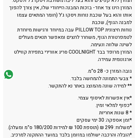
המזרן ללא קפיצים והוא בעל ליבה משולבת ויסקו ג’ל ולטקס.
המזרן הינו צד אחד- בזכות המבנה הייחודי שלו, אין צורך להפוך
אותו והוא בעל שכבת נוחות ויסקו ג’ל (חומר המתאים עצמו
למבנה הגוף), שכבת
נוחות חיצונית PILLOW TOP עבה במיוחד ורגישות מיוחדת
לטמפרטורת הגוף, משחרר לחצים ומאפשר תנאים מעולים
לשינה שלווה ונעימה.
המזרן מרופד בבד COOLNIGHT סריג אוורירי בתפירת קווילט
ארגונומית עמידה.
גובה המזרן כ- 28 ס”מ.
* צבעי התמונה להמחשה בלבד.
** למידה שונה מהמוצג באתר נא להתקשר.
*אין אפשרות לאיסוף עצמי.
*כפוף למלאי זמין.
* 8 שנות אחריות
*זמן אספקה: 30 ימי עסקים
*משלוח: 299 ₪ (תוספת 100 ₪ למידות 180/200 ס”מ ומעלה).
*הובלה והרכבה ישולמו במזומן בלבד במועד ההתקנה למרכיב.