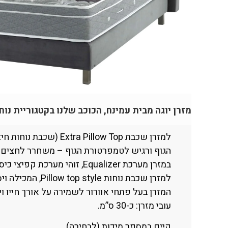
מזרן יוגה מבית עמינח, הכוכב שלנו בקטגוריית נוח
למזרן שכבת Extra Pillow Top (שכבת נוחות חיצונית גבוהה במיוחד) ושכבת ויסקו-ג’ל (חומר המתאים עצמו למבנה
הגוף ורגיש לטמפרטורת הגוף – משחרר לחצים 
במזרן מערכת Equalizer, זוהי מערכת קפיצי כיס עם 5 אזורי תמיכה להשוואת לחצים ומערכת FLEXEDGE, מערכת תמיכה היקפית.
למזרן שכבת נוחות Pillow top style, המכילה ויסקו-ג’ל Viscojel, פוליאוריתן PUR ואקרילן טרמובונד.
המזרן בעל פתחי אוורור לשמירה על אורך חייו וי
עובי מזרן: כ-30 ס”מ.
קיים במספר מידות (לבחירה)