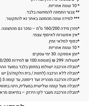
* 10 שנות אחריות.
** צבעי התמונה להמחשה בלבד.
*** למידה שונה מהמוצג באתר נא להתקשר.
*מזרן מידה 160/200 ס”מ – נמכר גם מהתצוגה.
*אין אפשרות לאיסוף עצמי.
*כפוף למלאי זמין.
* 10 שנות אחריות
*זמן אספקה: 30 ימי עסקים
*משלוח: 299 ₪ (תוספת 100 ₪ למידות 180/200 ס”מ ומעלה).
*הובלה והרכבה ישולמו במזומן בלבד במועד ההת
*הובלה ללא הרכבה (לחנות / בית הלקוח/ה) יש 
*הובלה והרכבה מנהריה ועד דימונה, עד קומה 3 (במעלית).
*הובלה מעל קומה שלישית במעלית, הינה בתוספת תשלום 
*הובלה והרכבה מעבר לקו הירוק – בתיאום מראש בלבד 