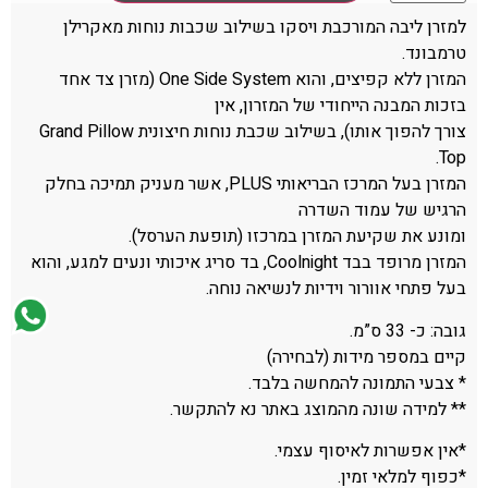
למזרן ליבה המורכבת ויסקו בשילוב שכבות נוחות מאקרילן
טרמבונד.
המזרן ללא קפיצים, והוא One Side System (מזרן צד אחד
בזכות המבנה הייחודי של המזרון, אין
צורך להפוך אותו), בשילוב שכבת נוחות חיצונית Grand Pillow
Top.
המזרן בעל המרכז הבריאותי PLUS, אשר מעניק תמיכה בחלק
הרגיש של עמוד השדרה
ומונע את שקיעת המזרן במרכזו (תופעת הערסל).
המזרן מרופד בבד Coolnight, בד סריג איכותי ונעים למגע, והוא
בעל פתחי אוורור וידיות לנשיאה נוחה.
גובה: כ- 33 ס”מ.
קיים במספר מידות (לבחירה)
* צבעי התמונה להמחשה בלבד.
** למידה שונה מהמוצג באתר נא להתקשר.
*אין אפשרות לאיסוף עצמי.
*כפוף למלאי זמין.