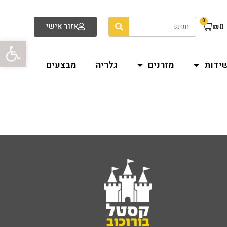
0
אזור אישי
₪
0
פתח סרגל
שידות
מזרנים
גלריה
מבצעים