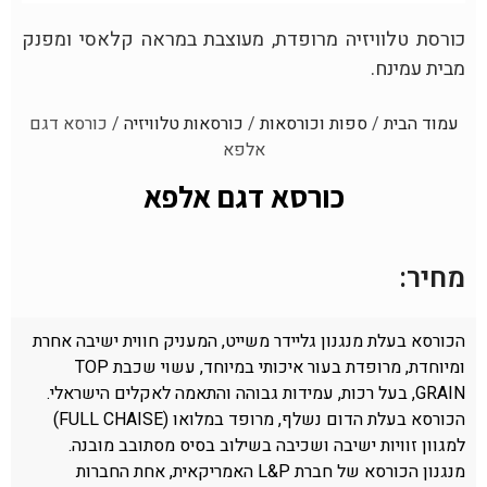
כורסת טלוויזיה מרופדת, מעוצבת במראה קלאסי ומפנק
מבית עמינח.
עמוד הבית
/
ספות וכורסאות
/
כורסאות טלוויזיה
/ כורסא דגם
אלפא
כורסא דגם אלפא
מחיר:
הכורסא בעלת מנגנון גליידר משייט, המעניק חווית ישיבה אחרת
ומיוחדת, מרופדת בעור איכותי במיוחד, עשוי שכבת TOP
GRAIN, בעל רכות, עמידות גבוהה והתאמה לאקלים הישראלי.
הכורסא בעלת הדום נשלף, מרופד במלואו (FULL CHAISE)
למגוון זוויות ישיבה ושכיבה בשילוב בסיס מסתובב מובנה.
מנגנון הכורסא של חברת L&P האמריקאית, אחת החברות