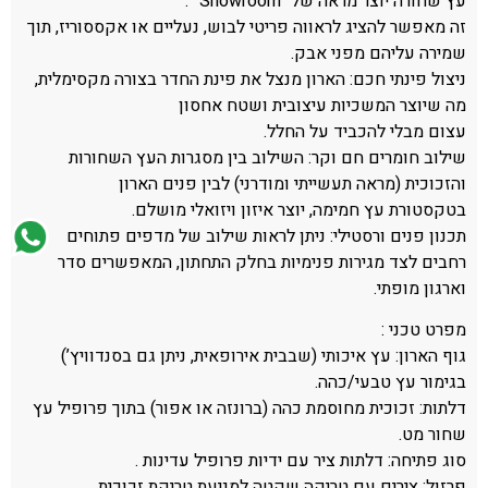
עץ שחורה יוצר מראה של “Showroom” .
זה מאפשר להציג לראווה פריטי לבוש, נעליים או אקססוריז, תוך
שמירה עליהם מפני אבק.
ניצול פינתי חכם: הארון מנצל את פינת החדר בצורה מקסימלית,
מה שיוצר המשכיות עיצובית ושטח אחסון
עצום מבלי להכביד על החלל.
שילוב חומרים חם וקר: השילוב בין מסגרות העץ השחורות
והזכוכית (מראה תעשייתי ומודרני) לבין פנים הארון
בטקסטורת עץ חמימה, יוצר איזון ויזואלי מושלם.
תכנון פנים ורסטילי: ניתן לראות שילוב של מדפים פתוחים
רחבים לצד מגירות פנימיות בחלק התחתון, המאפשרים סדר
וארגון מופתי.
מפרט טכני :
גוף הארון: עץ איכותי (שבבית אירופאית, ניתן גם בסנדוויץ’)
בגימור עץ טבעי/כהה.
דלתות: זכוכית מחוסמת כהה (ברונזה או אפור) בתוך פרופיל עץ
שחור מט.
סוג פתיחה: דלתות ציר עם ידיות פרופיל עדינות .
פרזול: צירים עם טריקה שקטה למניעת טריקת זכוכית.