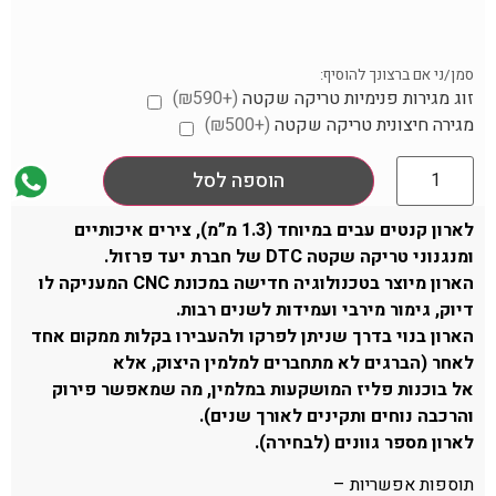
סמן/ני אם ברצונך להוסיף:
זוג מגירות פנימיות טריקה שקטה
(+₪590)
מגירה חיצונית טריקה שקטה
(+₪500)
הוספה לסל
לארון קנטים עבים במיוחד (1.3 מ”מ), צירים איכותיים
ומנגנוני טריקה שקטה DTC של חברת יעד פרזול.
הארון מיוצר בטכנולוגיה חדישה במכונת CNC המעניקה לו
דיוק, גימור מירבי ועמידות לשנים רבות.
הארון בנוי בדרך שניתן לפרקו ולהעבירו בקלות ממקום אחד
לאחר (הברגים לא מתחברים למלמין היצוק, אלא
אל בוכנות פליז המושקעות במלמין, מה שמאפשר פירוק
והרכבה נוחים ותקינים לאורך שנים).
לארון מספר גוונים (לבחירה).
תוספות אפשריות –