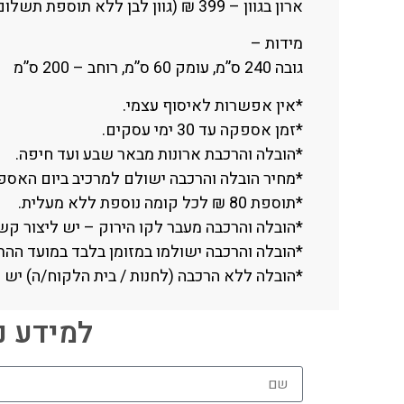
ארון בגוון – 399 ₪ (גוון לבן ללא תוספת תשלום)
מידות –
גובה 240 ס”מ, עומק 60 ס”מ, רוחב – 200 ס”מ
*אין אפשרות לאיסוף עצמי.
*זמן אספקה עד 30 ימי עסקים.
*הובלה והרכבת ארונות מבאר שבע ועד חיפה.
*מחיר הובלה והרכבה ישולם למרכיב ביום האספקה -550 ₪, עד קומה שלישית ללא
*תוספת 80 ₪ לכל קומה נוספת ללא מעלית.
*הובלה והרכבה מעבר לקו הירוק – יש ליצור קשר טלפוני עם החנות (
*הובלה והרכבה ישולמו במזומן בלבד במועד ההת
*הובלה ללא הרכבה (לחנות / בית הלקוח/ה) יש 
למידע נוסף חייגו 06