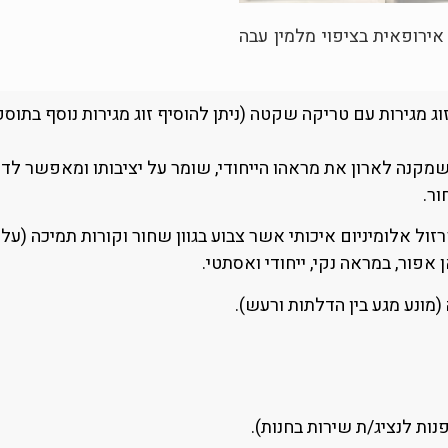
 אירופאית בציפוי מלמין עבה
ן 240 ס”מ (2 דלתות)לארון זוג מגירות עם טריקה שקטה (ניתן להוסיף זוג מגירות
ור.
אפור, במראה נקי, ייחודי ואסתטי.
מונע מגע בין הדלתות ורעש).
נות לנציג/ת שירות בחנות).