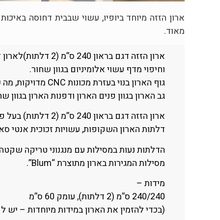
ארון הזזה מיוחד ביופיו, עשוי שבבית דחוסה באיכות
מאוד.
ארון הזזה דגם בראו
וחיפוי מדף עשוי אלומיניום בגוון שחור.
גוף הארון בנוי בעזרת מכונות CNC מדויקות, מה שמקנה לארון את מראהו הייחודי, שומר על יציבותו ומאפשר לדלתות יכולת תזוזה קלה.
גב הארון בגוון פנים הארון ודפנות הארון בגוון שח
ארון הזזה דגם בראון 240 ס”מ (2 דלתות) בעל פרזול אלומיניום איכותי אשר צבוע בגוון שחור וקורות תמיכה (עליונה ותחתונה) מחוזקות ליציבות מירבית.
דלתות הארון השקופות, עשויות זכוכית אנטי סאן 
הדלתות נעות במסילות עם מנגנוני טריקה שקטה (
מסילות המגירות בארון מתוצרת “Blum”.
מידות –
240/240 ס”מ (2 דלתות), עומק 60 ס”מ
(בכדי להזמין את הארון במידות מיוחדות – יש לפ