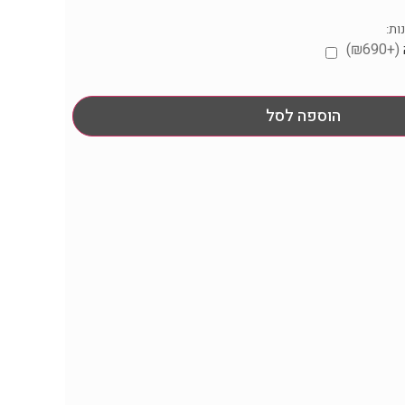
ות:
(+₪690)
הוספה לסל