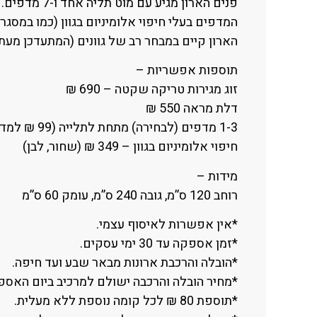
פנים הארון מגיע עם מוט תליה אחד ו-7 מדפים.
המדפים בעלי חיפוי אלומיניום בגוון (כמו במסגרת
הארון קיים במבחר רב של גוונים (המתעדכן מעת
תוספות אפשריות –
זוג מגירות טריקה שקטה – 690 ₪
דלת מראה 550 ₪
1-3 מדפים (לבחירה) מתחת לתלייה (99 ₪ למדף)
חיפוי אלומיניום בגוון – 349 ₪ (שחור, לבן)
מידות –
רוחב 120 ס”מ, גובה 240 ס”מ, עומק 60 ס”מ
*אין אפשרות לאיסוף עצמי.
*זמן אספקה עד 30 ימי עסקים.
*הובלה והרכבת ארונות מבאר שבע ועד חיפה.
*מחיר הובלה והרכבה ישולם למרכיב ביום האספקה -500 ₪, עד קומה שלישית ללא
*תוספת 80 ₪ לכל קומה נוספת ללא מעלית.