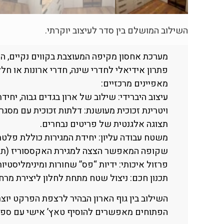
השילוב המושלם בין סדר לעיצוב יוקרתי.
מערכת אחסון מקיפה המעוצבת בקווים נקיים, המ
פתרון אידיאלי לחדרי שינה, חדרי ארונות או חל
מאפיינים מרכזיים:
עיצוב היברידי: שילוב של ארון בגדים גבוה, יחי
ויטרינת זכוכית מעושנת: דלתות זכוכית עם מסג
תצוגה אלגנטית של פריטים נבחרים.
משטח עבודה עליון: יחידת המגירות כוללת פלטת
שקופה המאפשר הצצה למגירת האקססוריז (תכשי
פרזול איכותי: ידיות “פס” שחורות ומינימליסטי
תכנון חכם: ניצול שטח מתחת לחלון ליצירת מרח
השילוב בין גוף הארון הבהיר לרצפת הפרקט יוצ
הפתוחים מאפשרים להוסיף טאץ’ אישי עם ספרי