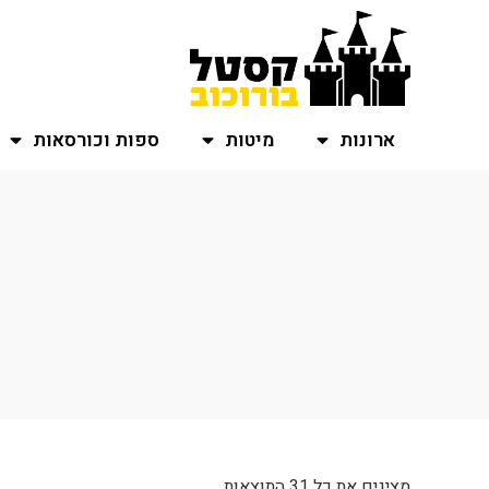
ארונות
מיטות
ספות וכורסאות
מציגים את כל ⁦31⁩ התוצאות