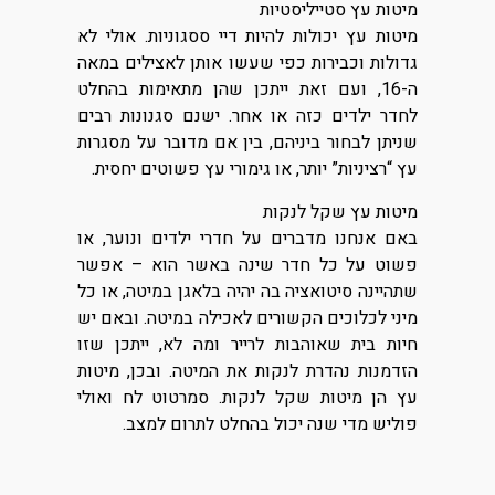
מיטות עץ סטייליסטיות
מיטות עץ יכולות להיות דיי ססגוניות. אולי לא
גדולות וכבירות כפי שעשו אותן לאצילים במאה
ה-16, ועם זאת ייתכן שהן מתאימות בהחלט
לחדר ילדים כזה או אחר. ישנם סגנונות רבים
שניתן לבחור ביניהם, בין אם מדובר על מסגרות
עץ “רציניות” יותר, או גימורי עץ פשוטים יחסית.
מיטות עץ שקל לנקות
באם אנחנו מדברים על חדרי ילדים ונוער, או
פשוט על כל חדר שינה באשר הוא – אפשר
שתהיינה סיטואציה בה יהיה בלאגן במיטה, או כל
מיני לכלוכים הקשורים לאכילה במיטה. ובאם יש
חיות בית שאוהבות לרייר ומה לא, ייתכן שזו
הזדמנות נהדרת לנקות את המיטה. ובכן, מיטות
עץ הן מיטות שקל לנקות. סמרטוט לח ואולי
פוליש מדי שנה יכול בהחלט לתרום למצב.