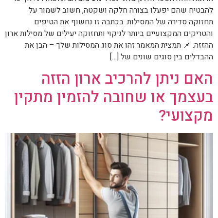
להבטיח שהם יפעלו בצורה חלקה ושקטה, חשוב לשמור על
תחזוקה סדירה של המסילות. בכתבה זו נחשוף את הטיפים
והטריקים המקצועיים ביותר לניקוי ותחזוקה יעילים של מסילות ארון
ההזזה. 📌 תמצית המאמר זהו את סוג המסילות שלך – הבן את
ההבדלים בין סוגים שונים של […]
האם ניתן להרכיב ארון הזזה
בעצמך או שחובה להזמין מתקין
מקצועי?