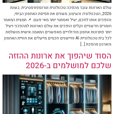
עולם הארונות עובר מהפכה טכנולוגית וטרנספורמטיבית. בשנת
2026, הטכנולוגיה והעיצוב משנים את תפיסת האחסון הביתי,
והופכים אותו לחכם, יעיל ואסתטי יותר מאי פעם. 📌 תמצית המאמר
חומרים חדשניים וקלים הופכים את עולם הארונות למהפכני ויעיל
יותר פתרונות אחסון מודולריים מאפשרים התאמה אישית מושלמת
לכל בית טכנולוגיית AI וחיישנים חכמים מייעלים את חוויית האחסון
והארגון מהפכת […]
הסוד שיהפוך את ארונות ההזזה
שלכם למושלמים ב-2026