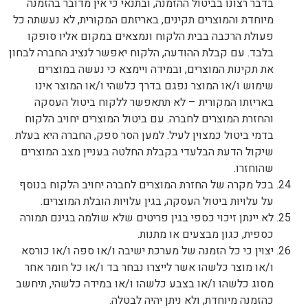
בדבר רצונו בביטול ההזמנה, ובתנאי כי אין מדובר בהזמנה
מיוחדת והמוצרים תקינים, באריזתם המקורית, לא נעשתה כל
פעולת הרכבה בבית הלקוח ונמצאים במקום אליו סופקו
בלבד. עם קבלת ההודעה, הלקוח יאפשר לנציג החברה לבחון
את תקינות המוצרים, ובמידה ויימצא כי נעשה במוצרים
שימוש ו/או המוצר נפגם בדרך כלשהי ו/או המוצר אינו
באריזתו המקורית – לא תתאפשר ללקוח ביטול העסקה
והחזרת המוצרים לחברה. עם ביטול המוצרים יחויב הלקוח
בדמי ביטול כמצוין לעיל. למען הסר ספק, החברה היא בעלת
שיקול הדעת הבלעדי בקבלת החלטה בעניין מצב המוצרים
שהוחזרו.
בכל מקרה של החזרת המוצרים לחברה יחויב הלקוח בנוסף
על עלויות ביטול העסקה, בגין עלויות הובלת המוצרים.
לא יינתן זיכוי כספי בגין פריטים שלא שולמה בגינם תמורה
כספית, כגון מבצעים או מתנות.
יצוין כי כל הזמנה של מערכת ישיבה ו/או ספה ו/או כורסא
ו/או מוצר כלשהו אשר לייצרו נבחר בד ו/או כל חומר אחר
מסוג כלשהו ו/או בצבע כלשהו ו/או במידה כלשהי, תיחשב
כהזמנה מיוחדת, ולא ניתן יהיה לבטלה.