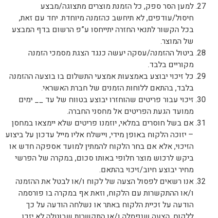
למען הסר ספק, כל הזמנת מוצרים מתצוגה/מבצע
חיסול/עודפים, לא תיחשב כהזמנה מיוחדת. יחד עם זאת,
בכל הקשור לתנאי החזרה יתייחסו ע”פ הרשום בדף המבצע
של המוצר.
ביטול ההזמנה/עסקה יעשה כנגד הצגת מסמכי הזמנה
מקוריים בלבד.
כל זיכוי יבוצע באמצעות אמצעי התשלום בו בוצעה ההזמנה
בלבד, בהתאם ללוחות הזמנים של חברת האשראי.
זיכוי עבור פריטים שהוחזרו יבוצע בטווח של עד __ ימים
ממועד הגעת הפריטים אל מחסני החברה.
אם בשל חוסרים במלאי, יוזמנו פריטים שלא יימצאו במחסן
– יזוכה הלקוח באופן מידי, ויישלח אליו מייל עדכון על ביצוע
הזיכוי, אלא אם בחר הלקוח להמתין למועד אספקה חדש או
ביקש לרכוש מוצר חלופי באותו סכום, במקרה של הפרשי
מחיר יבוצע חיוב/זיכוי בהתאם.
אנו רשאים לפסול הצעה של לקוח ו/או לבטל את ההזמנה
ו/או ההתקשרות עם הלקוח, וזאת אף במקרה בו פורסמה
הודעה על זכיית הלקוח באתר או נשלחה הודעה על כך
ללקוח. הצעה שנפסלה ו/או התקשרות שבוטלה לא יזכו