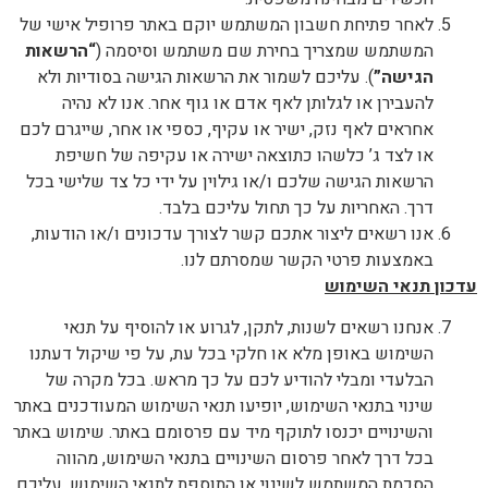
לאחר פתיחת חשבון המשתמש יוקם באתר פרופיל אישי של
המשתמש שמצריך בחירת שם משתמש וסיסמה (
“הרשאות
הגישה”
). עליכם לשמור את הרשאות הגישה בסודיות ולא
להעבירן או לגלותן לאף אדם או גוף אחר. אנו לא נהיה
אחראים לאף נזק, ישיר או עקיף, כספי או אחר, שייגרם לכם
או לצד ג’ כלשהו כתוצאה ישירה או עקיפה של חשיפת
הרשאות הגישה שלכם ו/או גילוין על ידי כל צד שלישי בכל
דרך. האחריות על כך תחול עליכם בלבד.
אנו רשאים ליצור אתכם קשר לצורך עדכונים ו/או הודעות,
באמצעות פרטי הקשר שמסרתם לנו.
עדכון תנאי השימוש
אנחנו רשאים לשנות, לתקן, לגרוע או להוסיף על תנאי
השימוש באופן מלא או חלקי בכל עת, על פי שיקול דעתנו
הבלעדי ומבלי להודיע לכם על כך מראש. בכל מקרה של
שינוי בתנאי השימוש, יופיעו תנאי השימוש המעודכנים באתר
והשינויים יכנסו לתוקף מיד עם פרסומם באתר. שימוש באתר
בכל דרך לאחר פרסום השינויים בתנאי השימוש, מהווה
הסכמת המשתמש לשינוי או התוספת לתנאי השימוש. עליכם