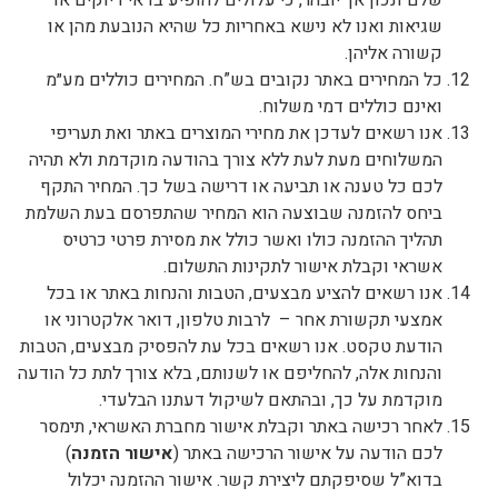
שלם ונכון אך יובהר, כי עלולים להופיע בו אי דיוקים או
שגיאות ואנו לא נישא באחריות כל שהיא הנובעת מהן או
קשורה אליהן.
כל המחירים באתר נקובים בש”ח. המחירים כוללים מע״מ
ואינם כוללים דמי משלוח.
אנו רשאים לעדכן את מחירי המוצרים באתר ואת תעריפי
המשלוחים מעת לעת ללא צורך בהודעה מוקדמת ולא תהיה
לכם כל טענה או תביעה או דרישה בשל כך. המחיר התקף
ביחס להזמנה שבוצעה הוא המחיר שהתפרסם בעת השלמת
תהליך ההזמנה כולו ואשר כולל את מסירת פרטי כרטיס
אשראי וקבלת אישור לתקינות התשלום.
אנו רשאים להציע מבצעים, הטבות והנחות באתר או בכל
אמצעי תקשורת אחר – לרבות טלפון, דואר אלקטרוני או
הודעת טקסט. אנו רשאים בכל עת להפסיק מבצעים, הטבות
והנחות אלה, להחליפם או לשנותם, בלא צורך לתת כל הודעה
מוקדמת על כך, ובהתאם לשיקול דעתנו הבלעדי.
לאחר רכישה באתר וקבלת אישור מחברת האשראי, תימסר
לכם הודעה על אישור הרכישה באתר (
אישור הזמנה
)
בדוא”ל שסיפקתם ליצירת קשר. אישור ההזמנה יכלול