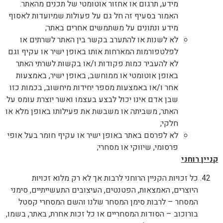
מידע, תרגום או אחזור אוטומטי של תכנים מהאתר.
האמור בסעיף זה חל גם על פעולות שמיועדות לאסוף
מידע ונתונים על משתמשים אחרים באתר;
לא לשנות או להתערב בקשר בין האתר לשרתים או
לפלטפורמות המארחות אותו באופן ישיר או עקיף וגם
לא להעביר כמות פקודות ו/או בקשות לשרתי האתר
באופן אוטומטי או ממוחשב, באופן ישיר, באמצעות
אחר ו/או באמצעות מספר יחידות מיחשוב, בכמות כזו
שבן אדם אינו יכול לבצע בעצמו ואשר יוצרת עומס על
האתר, משביתה או משבשת את פעילותו באופן מלא או
חלקי;
לא לפרסם באתר באופן ישיר או עקיף חומר בעל אופי
פרסומי, שיווקי או מסחרי;
קניין רוחני
כל זכויות הקניין הרוחני לרבות אך לא רק מלוא זכויות
היוצרים, האמצאות, הפטנטים, העיצובים התעשייתיים, סימני
המסחר – לרבות סימן המסחר שלנו והשם המסחרי קסטל
בורוכוב – הסודות המסחריים או כל זכות אחרת, באתר, בשמו,