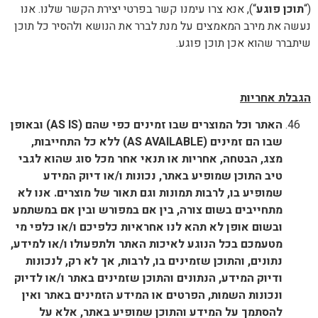
(“
תוכן פוגע
“), אנא צרו עימנו קשר בפרטי יצירת הקשר שלנו. אנו
נעשה את מירב המאמצים על מנת לברר את הנושא ולהסיר כל תוכן
שיתברר שהוא אכן תוכן פוגע.
הגבלת אחריות
האתר
וכל המוצרים שבו זמינים כפי שהם (
AS IS
) ובאופן
שבו הם זמינים (
AS AVAILABLE
) ללא כל התחייבות,
מצג, הבטחה, אחריות או תנאי אחר מכל סוג שהוא לגבי
טיב התוכן שמופיע באתר, נכונות ו/או דיוק המידע
שמופיע בו, לרבות תמונות וגם תאור של מוצרים. אנו לא
מתחייבים בשום צורה, בין אם במפורש ובין אם במשתמע
ובשום אופן לא תהא לנו אחראיות כלפיכם ו/או כלפי מי
מטעמכם בכל הנוגע לאיכות האתר ולתפעולו ו/או למידע,
נתונים, והתוכן שזמינים בו, לרבות, אך לא רק, לנכונות
ודיוק המידע, הנתונים והתוכן שזמינים באתר ו/או לדיוק
ונכונות השמות, הפרטים או המידע הזמינים באתר ואין
להסתמך על המידע והתוכן שמופיע באתר, אלא על