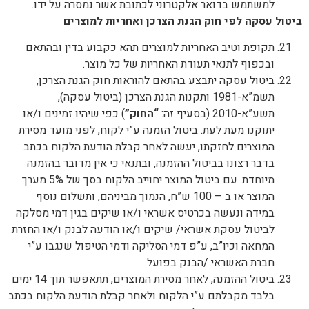
למשתמש בדואר אלקטרוני לכתובת אשר נמסרה על ידו.
ביטול עסקה לפי חוק הגנת הצרכן ואחריות למוצרים
תקופת וטיב האחריות למוצרים תהא כקבוע בדין ובהתאם
ובכפוף לתנאי תעודת האחריות של כל מוצר.
ביטול עסקה יתבצע בהתאם להוראות חוק הגנת הצרכן,
תשמ”א-1981 ותקנות הגנת הצרכן (ביטול עסקה),
תשע”א-2010 (בסעיף זה:
“החוק”
) כפי שיהיו זמינים ו/או
יתוקנו מעת לעת. ביטול הזמנה ע”י לקוח, לפני מועד מסירת
המוצרים לחזקתו, יעשה לאחר קבלת הודעת הלקוח בכתב
בדבר רצונו בביטול ההזמנה, ובתנאי כי אין מדובר בהזמנה
מיוחדת. עם ביטול המוצר יחוייב הלקוח בסך של 5% מערך
המוצר או ב – 100 ש”ח, הנמוך מביניהם, ותשלום נוסף
במידה ונעשה בכרטיס אשראי ו/או שיקים בגין דמי מסלקה
לביטול עסקת אשראי/ שיקים ו/או הודעה לבנק ו/או החזרת
המחאה וכיו”ב, ע”פ דמי הסליקה ודמי הטיפול שנגבו ע”י
חברת האשראי /הבנק בפועל.
ביטול ההזמנה, לאחר מסירת המוצרים, תתאפשר תוך 14 ימים
בלבד מקבלתם ע”י הלקוח ולאחר קבלת הודעת הלקוח בכתב