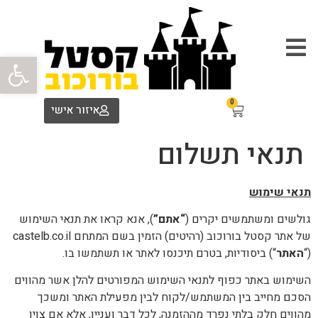
פתח סרגל
0
איזור אישי
תנאי תשלום
תנאי שימוש
גולשים ומשתמשים יקרים (
“אתם”
), אנא קראו את תנאי השימוש
של אתר קסטל בורוכוב (רהיטים) הזמין בשם המתחם castelb.co.il
(“
האתר
“) ביסודיות, בטרם תיכנסו לאתר או תשתמשו בו.
השימוש באתר כפוף לתנאי השימוש המפורטים להלן אשר מהווים
הסכם מחייב בין המשתמש/לקוח לבין מפעילת האתר ומשכך
מהווים חלק בלתי נפרד מההזמנה, לכל דבר ועניין, אלא אם צוין