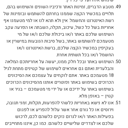
שימוש אלה ועל פי כל דין.
מטבע הדברים, זמינות האתר ורכיביו השונים והשימוש בהם,
תלויים במכשיר הקצה שממנו בחרתם להשתמש ובזמינות של
רשת האינטרנט והחשמל. אין ולא תהא לנו או למי מטעמנו אף
אחריות בשל כל כשל, עיכוב, תקלה, השבתה או הפרעה עקב
השימוש שלכם באתר ו/או ביכולת שלכם ו/או של מי
מטעמכם להשתמש באתר, בשל סיבות הנובעות במישרין או
בעקיפין במכשיר הקצה שלכם, ברשת האינטרנט ו/או
החשמל ו/או בכל תשתית אחרת.
השימוש באתר ובכל חלק ממנו, יעשה על אחריותכם המלאה
והבלעדית ואתם גם אחראים לשימוש של קטינים מתחת לגיל
18 מטעמכם באתר. אתם לוקחים על עצמכם את הסיכונים
הכרוכים בשימוש באתר ופוטרים אותנו מהסיכונים הכרוכים
בשימוש באתר על ידיכם או על ידי מי מטעמכם – בגיר או
קטין – באופן מלא.
אנו לא נישא באחריות כלשהי להפרעות, תקלות, זמני תגובה,
וירוסים או כל גורם אחר אשר עלול להפריע או לפגום
בפעילות האתר ו/או לגרום נזקים כלשהם לכם, לרכוש
שלכם או לצדדים שלישיים כלשהם. כמו כן, איננו מתחייבים