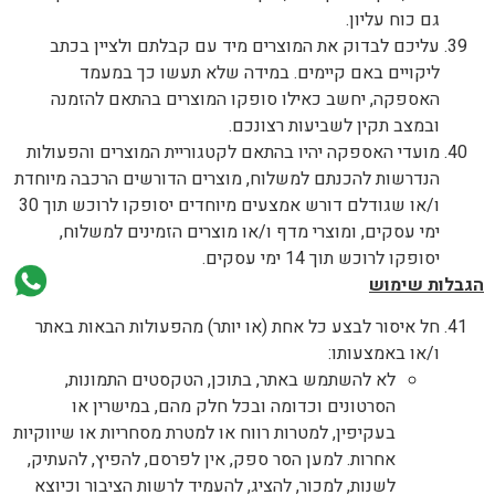
גם כוח עליון.
עליכם לבדוק את המוצרים מיד עם קבלתם ולציין בכתב
ליקויים באם קיימים. במידה שלא תעשו כך במעמד
האספקה, יחשב כאילו סופקו המוצרים בהתאם להזמנה
ובמצב תקין לשביעות רצונכם.
מועדי האספקה יהיו בהתאם לקטגוריית המוצרים והפעולות
הנדרשות להכנתם למשלוח, מוצרים הדורשים הרכבה מיוחדת
ו/או שגודלם דורש אמצעים מיוחדים יסופקו לרוכש תוך 30
ימי עסקים, ומוצרי מדף ו/או מוצרים הזמינים למשלוח,
יסופקו לרוכש תוך 14 ימי עסקים.
הגבלות שימוש
חל איסור לבצע כל אחת (או יותר) מהפעולות הבאות באתר
ו/או באמצעותו:
לא להשתמש באתר, בתוכן, הטקסטים התמונות,
הסרטונים וכדומה ובכל חלק מהם, במישרין או
בעקיפין, למטרות רווח או למטרת מסחריות או שיווקיות
אחרות. למען הסר ספק, אין לפרסם, להפיץ, להעתיק,
לשנות, למכור, להציג, להעמיד לרשות הציבור וכיוצא