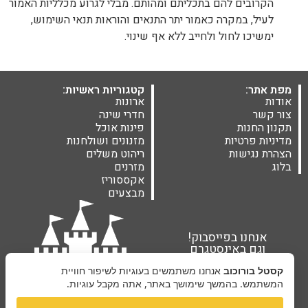
הקרובים להם בתכליתם ומהותם. מבלי לגרוע מכלליות האמור
לעיל, במקרה כאמור יתר התנאים והוראות תנאי השימוש,
ימשיכו לחול ולחייב ללא אף שינוי.
מפת אתר:
קטגוריות ראשיות:
אודות
ארונות
צור קשר
חדרי שינה
תקנון החנות
פינות אוכל
מדיניות פרטיות
מזנונים ושולחנות
הצהרת נגישות
ריהוט משלים
בלוג
מזרנים
אקססוריז
מבצעים
אנחנו בפייסבוק!
וגם באינסטגרם
קסטל בורוכוב
אנחנו משתמשים בעוגיות לשיפור חוויית
המשתמש. בהמשך שימושך באתר, אתה מקבל עוגיות.