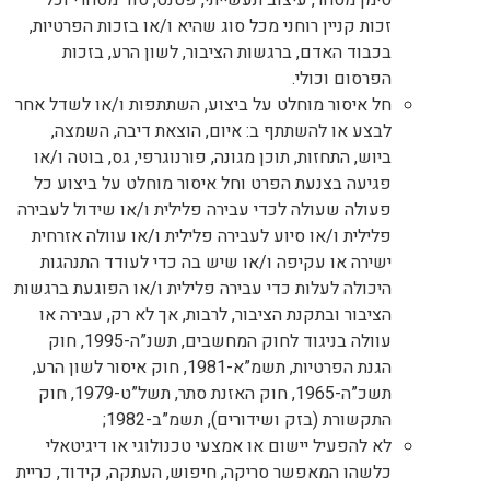
סימן מסחר, עיצוב תעשייתי, פטנט, סוד מסחרי וכל
זכות קניין רוחני מכל סוג שהיא ו/או בזכות הפרטיות,
בכבוד האדם, ברגשות הציבור, לשון הרע, בזכות
הפרסום וכולי.
חל איסור מוחלט על ביצוע, השתתפות ו/או לשדל אחר
לבצע או להשתתף ב: איום, הוצאת דיבה, השמצה,
ביוש, התחזות, תוכן מגונה, פורנוגרפי, גס, בוטה ו/או
פגיעה בצנעת הפרט וחל איסור מוחלט על ביצוע כל
פעולה שעולה לכדי עבירה פלילית ו/או שידול לעבירה
פלילית ו/או סיוע לעבירה פלילית ו/או עוולה אזרחית
ישירה או עקיפה ו/או שיש בה כדי לעודד התנהגות
היכולה לעלות כדי עבירה פלילית ו/או הפוגעת ברגשות
הציבור ובתקנת הציבור, לרבות, אך לא רק, עבירה או
עוולה בניגוד לחוק המחשבים, תשנ”ה-1995, חוק
הגנת הפרטיות, תשמ”א-1981, חוק איסור לשון הרע,
תשכ”ה-1965, חוק האזנת סתר, תשל”ט-1979, חוק
התקשורת (בזק ושידורים), תשמ”ב-1982;
לא להפעיל יישום או אמצעי טכנולוגי או דיגיטאלי
כלשהו המאפשר סריקה, חיפוש, העתקה, קידוד, כריית