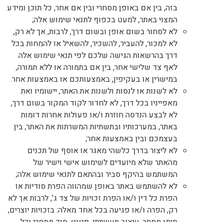
בזה, בין אם באופן מסחרי ובין אם אחר, כל תוכן ומידע
המצוי באתר, למעט בכפוף לתנאי שימוש אלה;
לא לסחור בשום אופן ובשום דרך, לרבות, אך לא רק,
לא למכור, להעביר, להשכיר, להשאיל או להמחות בכל
דרך בהרשאות הגישה שלכם לפי תנאי שימוש אלה
לאף צד שלישי אחר, בין אם בתמורה או ללא תמורה,
במישרין או בעקיפין, באמצעותכם או באמצעות אחר.
לא לשנות או לנסות ולשנות את האתר, יישומיו ואת
מאפייניו בכל דרך, לא לחדור לקוד המקור בשום דרך,
לא לבצע הנדסה חוזרת ו/או פעולות אחרות דומות
באתר, במערכותיו ובתשתיות המשרתות את האתר, בין
בעצמכם ובין באמצעות אחר;
לא ליצור בדרך כלשהי מאגר או אוסף של תכנים
מהאתר שלא מיועדים לשימוש אישי וישיר של
המשתמש בהיקף סביר ובהתאם לתנאי שימוש אלה;
לא להשתמש באתר באופן שמהווה הפרת סודיות או
הפרת כל דין ו/או הפרת זכויות של צד ג’, לרבות אך לא
רק, הפרה ו/או פגיעה בכל אחד מאלה: בזכויות יוצרים,