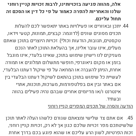
אלה, מהווה פגיעה בזכויותינו, לרבות זכויות קניין רוחני
שלנו והאחריות להפרה כאמור על פי כל דין או הסכם זה
תחול עליכם
.
יתכן ובאזורים או פעילויות באתר יתאפשר לכם להעלות
תכנים מסוגים שונים (לדוגמה: קבצים, תמונות, קטעי וידאו,
טקסטים, תגובות, הודעות וכולי). זכויות היוצרים בתוכן שאתם
מעלים, אינו עובר אלינו, אך בהעלאת התוכן לאתר הנכם
מעניקים לנו רישיון שימוש בתוכן, שאינו בלעדי, אינו מוגבל
בזמן או מקום גיאוגרפי, חופשי מתשלום תמלוגים או תמורה
אחרת, הניתן להעברה או המחאה על פי שיקול דעתנו הבלעדי,
לעשיית כל שימוש בתוכן בהתאם לשיקול דעתנו הבלעדי בין
אם באתר ובין אם בפלטפורמות, מערכות, תוכנות, אתרי
אינטרנט ו/או מדיומים אחרים שבהם נהיה פעילים בהווה
ובעתיד.
הודעה והסרה של תכנים המפרים קניין רוחני
45. אם אתם צד שלישי ומצאתם שגורם כלשהו העלה לאתר תוכן
שלשיטתכם מפר זכויות שלכם כגון אך לא רק, זכויות קניין רוחני,
זכות הפרטיות, לשון הרע עליכם או שהוא פוגע בכם בדרך אחרת