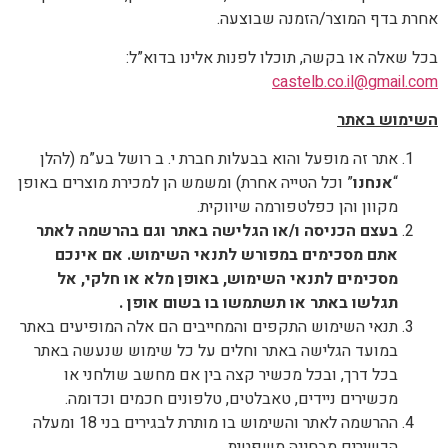
אחרת בדף המוצר/הזמנה שבוצעה.
בכל שאלה או בקשה, תוכלו לפנות אלינו בדוא”ל:
castelb.co.il@gmail.com
השימוש באתר
אתר זה מופעל והוא בבעלות חברת י. ב רושל בע”מ (להלן
“
אנחנו
” וכל הטייה אחרת) ומשמש הן למכירת מוצרים באופן
מקוון והן כפלטפורמה שיווקית.
בעצם הכניסה ו/או הגלישה באתר וגם
בהרשמה לאתר
אתם מסכימים במפורש לתנאי השימוש. אם אינכם
מסכימים לתנאי השימוש, באופן מלא או חלקי, אל
תגלשו באתר או תשתמשו בו בשום אופן
.
תנאי השימוש התקפים והמחייבים הם אלה המופיעים באתר
במועד הגלישה באתר וחלים על כל שימוש שנעשה באתר
בכל דרך, ובכל מכשיר קצה בין אם מחשב שולחני או
מכשירים ניידים, טאבלטים, טלפונים חכמים וכדומה.
ההרשמה לאתר והשימוש בו מותרת לבגירים בני 18 ומעלה
הכשירים מבחינה משפטית.