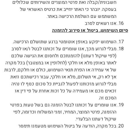
חשבונית/קבלה ואת פרטי המוצרים והשירותים שכלולים
בעסקה. יובהר כי האתר יחייב את כרטיס האשראי של
המשתמש עם השלמת הרכישה באתר.
אנו רשאים לסרב
סיום השימוש, ביטול או סירוב להזמנה
השימוש יפקע באופן אוטומטי ברגע שתושלם הרכישה.
מבלי לגרוע מכך, אנו שומרים על זכותנו לבטל ו/או לסרב
(לפי שיקול דעתנו) להזמנתכם ולחסום את הגישה שלכם
לאתר באופן מלא או חלקי (לחלופין או במצטבר) בכל מקרה
של אי עמידה או הפרת תנאי השימוש, כולם או חלקם, לרבות
אך לא רק, אי תשלום, מלא או חלקי, עבור רכישתכם וזאת
מבלי לגרוע מזכותנו לפעול לגביית כל סכום כסף לו נהיה
זכאים מכם או מעמידה על כל זכות אחרת על פי דין או
הסכם זה.
אנו שומרים על זכותנו לבטל הזמנה גם בשל טעות בפרטי
ההזמנה, פרטי המוצר, המחיר, זמני המשלוח וכדומה, לפי
שיקול דעתנו הבלעדי.
בכל מקרה, הודעה על ביטול השימוש מטעמנו תימסר