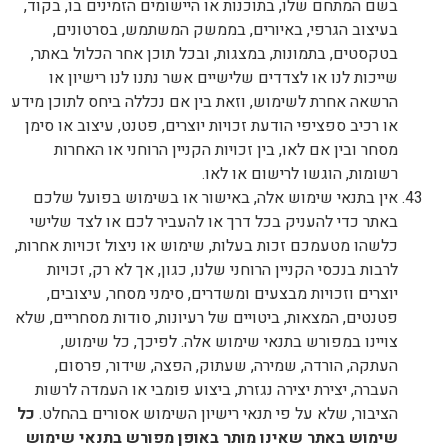
בשם המתחם שלו, בתוכנות או היישומים הזמינים בו, בקוד,
בעיצוב הגרפי, באיורים, בממשק המשתמש, בסרטונים,
בטקסטים, בתמונות, במצגות, ובכל תוכן אחר הכלול באתר,
שייכות לנו או לצדדים שלישיים אשר נתנו לנו רישיון או
הרשאה אחרת לשימוש, וזאת בין אם נכללה ביחס לתוכן מידע
או רכיב ספציפי הודעת זכויות יוצרים, פטנט, עיצוב או סימן
מסחר ובין אם לאו, בין זכויות הקניין הרוחני או האחרות
רשומות, הוגשו לרישום או לאו.
אין בתנאי שימוש אלה, באישור או בשימוש בפועל שלכם
באתר כדי להעניק בכל דרך או להעביר לכם או לצד שלישי
כלשהו מטעמכם זכות בעלות, שימוש או ניצול זכויות אחרות,
לרבות בנכסי הקניין הרוחני שלנו, כגון, אך לא רק, זכויות
יוצרים וזכויות מבצעים ומשדרים, סימני מסחר, עיצובים,
פטנטים, המצאות, ביטויים של רעיונות, סודות מסחריים, שלא
צויינו במפורש בתנאי שימוש אלה. לפיכך, כל שימוש,
העתקה, הורדה, שמירה, שעתוק, הפצה, שידור, פרסום,
העברה, יצירת יצירה נגזרת, ביצוע פומבי או העמדה לרשות
הציבור, שלא על פי תנאי רישיון השימוש אסורים בהחלט.
כל
שימוש באתר שאינו מותר באופן מפורש בתנאי שימוש