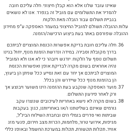
שאינו עובד שלנו אלא הוא קבלן חיצוני. חלה עליכם חובה
להסדיר את התשלומים עם מוביל זה בנפרד. אנו לא נושאים
בגביית תשלום עבור הובלה מאת הלקוח.
עלות ההובלה תשולם למוביל החיצוני במעמד האספקה ע”פ מחירון
ההובלה שפורסם באתר בעת ביצוע הרכישה/הזמנה.
חלה עליכם חובת בדיקת אפשרות הכנסת המוצרים לביתכם
בדרך מקובלת וסבירה. במידה ונדרשת הזמנת מנוף, יחול בגינו
תשלום נוסף על הלקוח. יודגש ויובהר כי לא אנו ולא המוביל
נהיה אחראים בשום מקרה לבדיקת אופן ואפשרות הכנסת
המוצרים לביתכם אך יחד עם זאת נסייע ככל שניתן הן ביעוץ,
הן בהזמנת מנוף ככל שיידרש והן בכלל.
מועד האספקה שנקבע בעת ההזמנה הינו משוער ויבוצע אך
ורק לאחר פירעון התשלום.
בשום מקרה לא נישא באחריות לעיכובים שנוצרו עקב
גורמים שאינם בשליטתנו ו/או באחריותנו, כגון: בעקבות
שביתות ואי סדרים בנמלי הים ובחברת השילוח הבינ”ל,
מגיפות, אירועי טרור, מלחמות, הכרזת מצב חירום, פגעי מזג
אוויר, תקלות תקשורת, תקלות במערכת החשמל ובאופן כללי