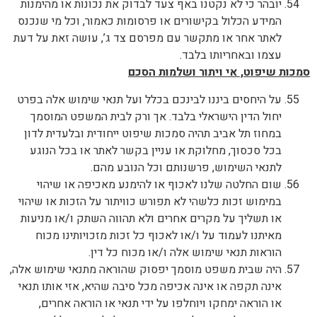
יובהר כי לא נקטנו באף צעד לבדוק את נכונות או מהימנות
המידע הכלול בקישורים או פרסומות כאמור, וכל מי שנכנס
לאתר אחר או מתקשר עם מפרסם צד ג’, עושה זאת על דעת
עצמו ובאחריותו בלבד.
סמכות שיפוט, אי ויתור ושלמות הסכם
על היחסים ביננו לבינכם בכלל ועל תנאי שימוש אלה בפרט
יחול הדין הישראלי בלבד. אך ורק לבית המשפט המוסמך
במחוז תל אביב תהיה סמכות שיפוט ייחודית ובלעדית לדון
בכל סכסוך, מחלוקת או עניין בקשר לאתר או בכל הנוגע
לתנאי השימוש, פרשנותם וכל הנובע מהם.
שום החלטה שלנו לאכוף או להימנע מאכיפה או שיהוי
במימוש זכות כלשהי לא תפורש כוויתור על הזכות או שיהוי
או תשליך על מקרים אחרים ולא תהווה השתק ו/או מניעות
מאיתנו לעמוד על ו/או לאכוף כל זכות מזכויותינו מכוח
הוראות תנאי שימוש אלה ו/או מכוח כל דין.
היה שבית משפט מוסמך יפסוק שהוראה מתנאי שימוש אלה,
אינה תקפה או אינה אכיפה מכל סיבה שהיא, אזי אותו תנאי
או הוראה ימחקו ויוחלפו על ידי תנאי או הוראה אחרים,