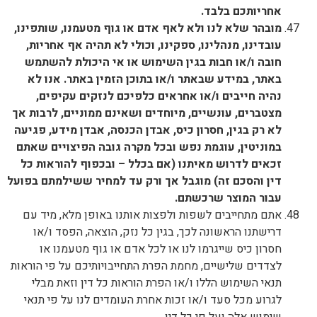
אחריותכם בלבד.
מובהר שלא לנו ולא לאף אדם או גוף מטעמנו, שותפינו,
עובדינו, מנהלינו, ספקינו, וכולי לא תהיה אף אחריות,
חובה ו/או
חבות
בגין השימוש או אי היכולת להשתמש
באתר, במידע שבאתר ו/או בתוכן הזמין באתר. אנו לא
נהיה חייבים ו/או אחראים כלפיכם לנזקים עקיפים,
מצטברים, עונשיים, מיוחדים ושאינם ממוניים, לרבות אך
לא רק בגין, חסרון כיס, אבדן הכנסה, אבדן מידע, פגיעה
במוניטין, עוגמת נפש ובכל מקרה גובה הפיצויים שאתם
זכאים לדרוש מאיתנו (אם בכלל – ובכפוף להוראות כל
דין והסכם זה) מוגבל אך ורק עד למחיר ששילמתם בפועל
עבור המוצר שרכשתם.
אתם מתחייבים לשפות ולפצות אותנו באופן מלא, מיד עם
דרישתנו הראשונה לכך, בגין כל נזק, הוצאה, הפסד ו/או
חסרון כיס שייגרמו לנו או לכל אדם או גוף מטעמנו או
לצדדים שלישיים, מחמת הפרת התחייבויותיכם על פי הוראות
תנאי השימוש הללו ו/או הפרת הוראות כל דין וזאת מבלי
לגרוע מכל סעד ו/או זכות אחרת העומדים לנו על פי תנאי