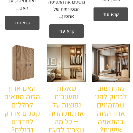
ואסתטיקה, אך
משנים את התפיסה
האם…
המסורתית של
קרא עוד
אחסון…
קרא עוד
קרא עוד
האם ארון
מה חשוב
שאלות
הזזה מתאים
לבדוק לפני
ותשובות
לחללים
שמזמינים
נפוצות על
קטנים או רק
ארון הזזה
ארונות הזזה
לחדרים
בהתאמה
– כל מה
גדולים?
אישית?
שצריך לדעת