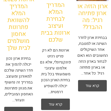
המדריך
המדריך
ארון הזזה או
המלא
המלא
ארון פתיחה
לבחירת
להשוואת
רגיל: מה
ועיצוב
פתרונות
ההבדל?
ארונות בבית
אחסון
בבחירת ארון לחדר
שלכם
מושלמים
השינה או למטבח,
לבית שלך
אחד השיקולים
ארונות הם לא רק
החשובים הוא האם
פריט רהיט
בחירת ארון נכון
לבחור בארון הזזה
פונקציונלי, אלא גם
יכולה להפוך את
או בארון פתיחה
אלמנט עיצובי
חדר השינה שלכם
רגיל. כל אחד…
משמעותי בכל בית.
למאורגן ומעוצב.
בחירת הארון הנכון
במדריך זה נחשוף
קרא עוד
יכולה להשפיע
את מגוון פתרונות
דרמטית…
האחסון המובילים,
ונעזור…
קרא עוד