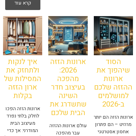
קרא עוד
הסוד
ארונות הזזה
איך לנקות
שיהפוך את
2026:
ולתחזק את
ארונות
מהפכה
המסילות של
ההזזה שלכם
בעיצוב חדר
ארון הזזה
למושלמים
השינה
בקלות
ב-2026
שתשדרג את
ארונות הזזה הפכו
הבית שלכם
לחלק בלתי נפרד
ארונות הזזה הם יותר
מעיצוב הבית
מרהיט – הם פתרון
עולם ארונות ההזזה
המודרני. אך כדי
אחסון אסטרטגי
עבר מהפכה