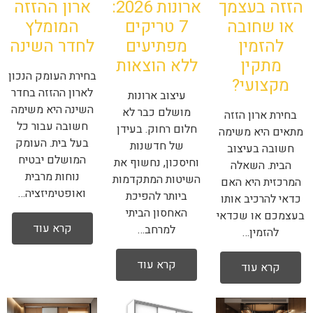
הזזה בעצמך
ארונות 2026:
ארון ההזזה
או שחובה
7 טריקים
המומלץ
להזמין
מפתיעים
לחדר השינה
מתקין
ללא הוצאות
בחירת העומק הנכון
מקצועי?
לארון ההזזה בחדר
עיצוב ארונות
השינה היא משימה
מושלם כבר לא
בחירת ארון הזזה
חשובה עבור כל
חלום רחוק. בעידן
מתאים היא משימה
בעל בית. העומק
של חדשנות
חשובה בעיצוב
המושלם יבטיח
וחיסכון, נחשוף את
הבית. השאלה
נוחות מרבית
השיטות המתקדמות
המרכזית היא האם
ואופטימיזציה…
ביותר להפיכת
כדאי להרכיב אותו
האחסון הביתי
בעצמכם או שכדאי
קרא עוד
למרחב…
להזמין…
קרא עוד
קרא עוד