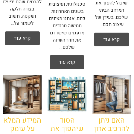
להבטיח שהם יפעלו
שיכול להפוך את
טכנולוגית ועיצובית
בצורה חלקה
המרחב הביתי
בשנים האחרונות.
ושקטה, חשוב
שלכם. בעידן של
כיום, אנחנו מציגים
לשמור על…
עיצוב חכם…
חמישה טרנדים
מרעננים שישדרגו
קרא עוד
קרא עוד
את חדר השינה
שלכם…
קרא עוד
האם ניתן
הסוד
המידע המלא
להרכיב ארון
שיהפוך את
על עומק