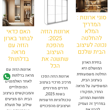
סוגי ארונות :
המדריך
המלא
ארונות הזזה
האם כדאי
להחלטה
2025:
לבחור בארון
נכונה לעיצוב
מהפכת
הזזה עם
הבית שלכם
העיצוב
מראה
שתשנה את
בדלתות?
בחירת הארון
הכל
המושלם היא
ארונות הזזה עם
החלטה משמעותית
מראה בדלתות הפכו
ארונות הזזה הפכו
בעיצוב הבית,
לאחד האלמנטים
מרכיב מרכזי בעיצוב
המשפיעה על מראה
הפופולריים
חדרים מודרניים.
החדר, תפקודו
והמבוקשים בעיצוב
בשנת 2025,
ותחושת המרחב.
הבית. הם מציעים
טכנולוגיות חדשניות
במדריך זה נעמיק
שילוב של תועלת
ועיצובים מהפכניים
להבין את…