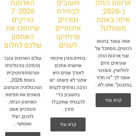
ארונות הזזה
חשובים
הארונות
ב-2026:
לבחירת
2026: 7
איזה באמת
מזרנים
טריקים
משתלם?
איכותיים
שיהפכו את
שיחזיקו
האחסון
אתה עומד בחנות
לשנים
שלכם לחלום
רהיטים, מסתכל על
שני ארונות הזזה
בחירת מזרן איכותי
עולם הארונות עובר
שנראים זהים
שישרת אתכם
מהפכה טכנולוגית
לחלוטין, והמוכר
לאורך שנים היא
וטרנספורמטיבית.
אומר לך: “זה תלוי
אתגר לא פשוט. יש
בשנת 2026,
במנגנון”. אתה לא…
הרבה גורמים לקחת
הטכנולוגיה והעיצוב
בחשבון כדי
משנים את תפיסת
קרא עוד
להבטיח שתקבלו
האחסון הביתי,
מזרן…
והופכים אותו
לחכם, יעיל
ואסתטי…
קרא עוד